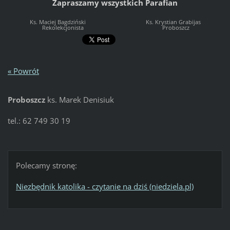
Zapraszamy wszystkich Parafian
Ks. Maciej Bagdziński Ks. Krystian Grabijas
Rekolekcjonista Proboszcz
« Powrót
Proboszcz
ks. Marek Denisiuk
tel.: 62 749 30 19
Polecamy stronę:
Niezbędnik katolika - czytanie na dziś (niedziela.pl)