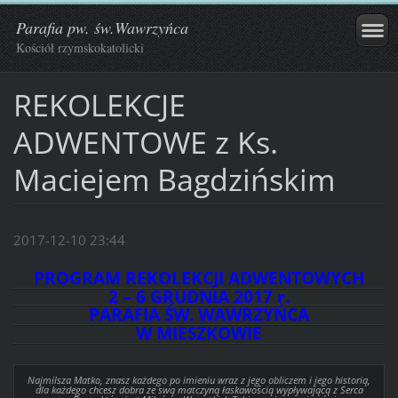
Parafia pw. św.Wawrzyńca
Kościół rzymskokatolicki
REKOLEKCJE
ADWENTOWE z Ks.
Maciejem Bagdzińskim
2017-12-10 23:44
PROGRAM REKOLEKCJI ADWENTOWYCH
2 – 6 GRUDNIA 2017 r.
PARAFIA ŚW. WAWRZYŃCA
W MIESZKOWIE
Najmilsza Matko, znasz każdego po imieniu wraz z jego obliczem i jego historią,
dla każdego chcesz dobra ze swą matczyną łaskawością wypływającą z Serca