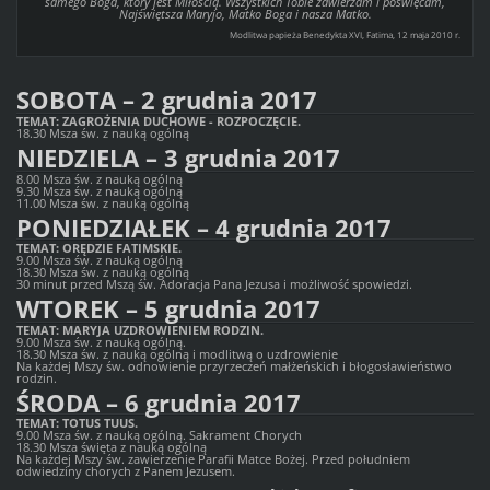
samego Boga, który jest Miłością. Wszystkich Tobie zawierzam i poświęcam,
Najświętsza Maryjo, Matko Boga i nasza Matko.
Modlitwa papieża Benedykta XVI, Fatima, 12 maja 2010 r.
SOBOTA – 2 grudnia 2017
TEMAT: ZAGROŻENIA DUCHOWE - ROZPOCZĘCIE.
18.30 Msza św. z nauką ogólną
NIEDZIELA – 3 grudnia 2017
8.00 Msza św. z nauką ogólną
9.30 Msza św. z nauką ogólną
11.00 Msza św. z nauką ogólną
PONIEDZIAŁEK – 4 grudnia 2017
TEMAT: ORĘDZIE FATIMSKIE.
9.00 Msza św. z nauką ogólną
18.30 Msza św. z nauką ogólną
30 minut przed Mszą św. Adoracja Pana Jezusa i możliwość spowiedzi.
WTOREK – 5 grudnia 2017
TEMAT: MARYJA UZDROWIENIEM RODZIN.
9.00 Msza św. z nauką ogólną.
18.30 Msza św. z nauką ogólną i modlitwą o uzdrowienie
Na każdej Mszy św. odnowienie przyrzeczeń małżeńskich i błogosławieństwo
rodzin.
ŚRODA – 6 grudnia 2017
TEMAT: TOTUS TUUS.
9.00 Msza św. z nauką ogólną. Sakrament Chorych
18.30 Msza święta z nauką ogólną
Na każdej Mszy św. zawierzenie Parafii Matce Bożej. Przed południem
odwiedziny chorych z Panem Jezusem.