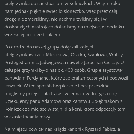
pielgrzymka do sanktuarium w Kolniczkach. W tym roku
nam jednak pięknie świeciło słoneczko, więc przez całą
drogę nie zmarzliśmy, nie nachmurzyliśmy się i w
doskonałych nastrojach dotarliśmy na miejsce, w dodatku
wcześniej niż przed rokiem.
Po drodze do naszej grupy dołączali kolejni
pielgrzymkowicze z Mieszkowa, Osieka, Szypłowa, Wolicy
Pustej, Stramnic, Jadwigowa a nawet z Jarocina i Cielczy. U
celu pielgrzymki było nas ok. 400 osób. Grupie asystował
pan Adam Ferdynand, który zabierał zmęczonych i podwoził
kawałek. W ten sposób bezpiecznie i bez przeszkód
mogliśmy przejść całą trasę i w jedną, i w drugą stronę.
Dziękujemy panu Adamowi oraz Państwu Gołębniakom z
Kolniczek za miejsce w stajni dla koni, które odpoczęły tam
w czasie trwania mszy.
Na miejscu powitał nas ksiądz kanonik Ryszard Fabisz, a