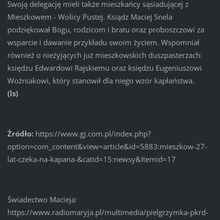
Swoją delegację mieli także mieszkańcy sąsiadującej z
Mieszkowem - Wolicy Pustej. Ksiądz Maciej Snela
podziękował Bogu, rodzicom i bratu oraz proboszczowi za
wsparcie i dawanie przykładu swoim życiem. Wspomniał
również o nieżyjących już mieszkowskich duszpasterzach:
księdzu Edwardowi Rajskiemu oraz księdzu Eugeniuszowi
Woźniakowi, który stanowił dla niego wzór kapłaństwa.
(ls)
Żródło:
https://www.gj.com.pl/index.php?
option=com_content&view=article&id=5883:mieszkow-27-
lat-czeka-na-kapana-&catid=15:newsy&Itemid=17
Świadectwo Macieja:
https://www.radiomaryja.pl/multimedia/pielgrzymka-pkrd-