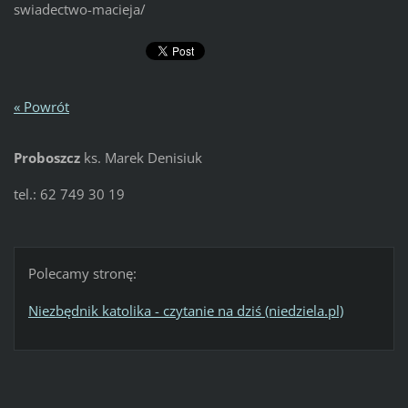
swiadectwo-macieja/
« Powrót
Proboszcz
ks. Marek Denisiuk
tel.: 62 749 30 19
Polecamy stronę:
Niezbędnik katolika - czytanie na dziś (niedziela.pl)