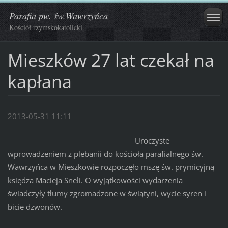
Parafia pw. św.Wawrzyńca
Kościół rzymskokatolicki
Mieszków 27 lat czekał na
kapłana
2013-05-31 11:11
Uroczyste
wprowadzeniem z plebanii do kościoła parafialnego św.
Wawrzyńca w Mieszkowie rozpoczęło mszę św. prymicyjną
księdza Macieja Sneli. O wyjątkowości wydarzenia
świadczyły tłumy zgromadzone w świątyni, wycie syren i
bicie dzwonów.