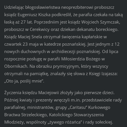
Udzielając błogosławieństwa neoprezbiterowi proboszcz
ksiądz Eugeniusz Kiszka podkreślił, że parafia czekała na taką
łaską aż 27 lat. Poprzedniim jest ksiądz Wojciech Szymczak,
proboszcz w Cerekwicy oraz dziekan dekanatu boreckiego.
Ksiądz Maciej Snela otrzymał święcenia kapłańskie w
czwartek 23 maja w katedrze poznańskiej. Jest jednym z 12
nowych duchownych w archidiecezji poznańskiej. Od lipca
rozpocznie posługę w parafii Miłosierdzia Bożego w
Obornikach. Na obrazku prymicyjnym, który wszyscy
otrzymali na pamiątkę, znalazły się słowa z Księgi Izajasza:
„Oto ja, poślij mnie”.
Życzenia księdzu Maciejowii złożyły jako pierwsze dzieci.
Później kwiaty i prezenty wręczyli m.in. przedstawiciele rady
parafialnej, ministrantów, grupy „Caritasu” Kurkowego
Bractwa Strzeleckiego, Katolickiego Stowarzyszenia
Młodzieży, wspólnoty „żywego różańca” i rady sołeckiej.