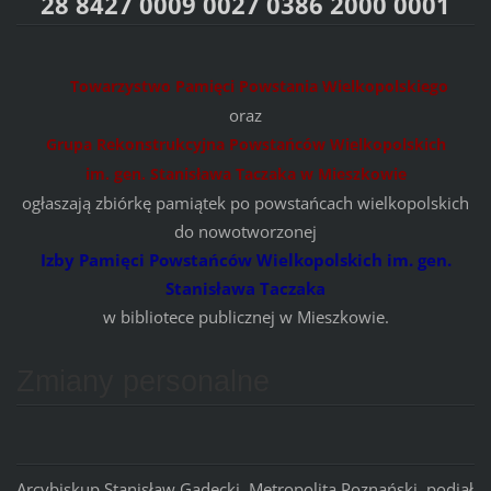
28 8427 0009 0027 0386 2000 0001
Towarzystwo Pamięci Powstania Wielkopolskiego
oraz
Grupa Rekonstrukcyjna Powstańców Wielkopolskich
im. gen. Stanisława Taczaka w Mieszkowie
ogłaszają zbiórkę pamiątek po powstańcach wielkopolskich
do nowotworzonej
Izby Pamięci Powstańców Wielkopolskich im. gen.
Stanisława Taczaka
w bibliotece publicznej w Mieszkowie.
Zmiany personalne
Arcybiskup Stanisław Gądecki, Metropolita Poznański, podjął