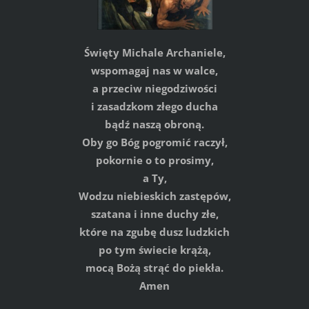
Święty Michale Archaniele,
wspomagaj nas w walce,
a przeciw niegodziwości
i zasadzkom złego ducha
bądź naszą obroną.
Oby go Bóg pogromić raczył,
pokornie o to prosimy,
a Ty,
Wodzu niebieskich zastępów,
szatana i inne duchy złe,
które na zgubę dusz ludzkich
po tym świecie krążą,
mocą Bożą strąć do piekła.
Amen