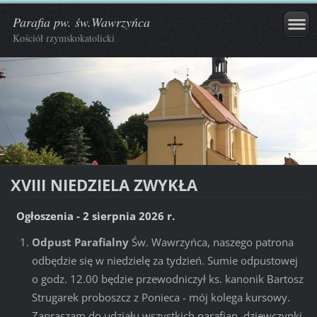
Parafia pw. św.Wawrzyńca
Kościół rzymskokatolicki
XVIII NIEDZIELA ZWYKŁA
Ogłoszenia - 2 sierpnia 2026 r.
Odpust Parafialny
Św. Wawrzyńca, naszego patrona
odbędzie się w niedzielę za tydzień. Sumie odpustowej
o godz. 12.00 będzie przewodniczył ks. kanonik Bartosz
Strugarek proboszcz z Ponieca - mój kolega kursowy.
Zapraszam do udziału wszystkich parafian, dziewczynki