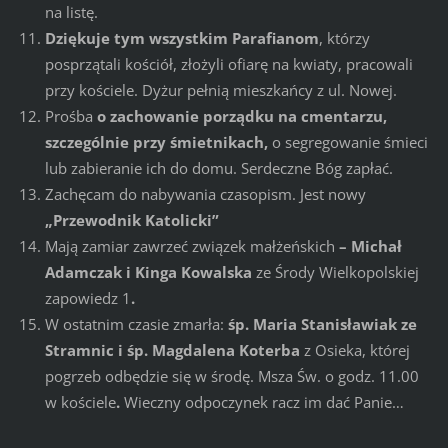
na listę.
Dziękuje tym wszystkim Parafianom
, którzy
posprzątali kościół, złożyli ofiarę na kwiaty, pracowali
przy kościele. Dyżur pełnią mieszkańcy z ul. Nowej.
Prośba
o zachowanie porządku na cmentarzu,
szczególnie przy śmietnikach,
o segregowanie śmieci
lub zabieranie ich do domu. Serdeczne Bóg zapłać.
Zachęcam do nabywania czasopism. Jest nowy
„Przewodnik Katolicki”
Mają zamiar zawrzeć związek małżeńskich
– Michał
Adamczak i Kinga Kowalska
ze Środy Wielkopolskiej
zapowiedz 1
.
W ostatnim czasie zmarła:
śp. Maria Stanisławiak ze
Stramnic i śp. Magdalena Koterba
z Osieka, której
pogrzeb odbędzie się w środę. Msza Św. o godz. 11.00
w kościele
.
Wieczny odpoczynek racz im dać Panie…