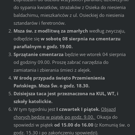
do sypania kwiatków, strażaków z Osieka do niesienia
baldachimu, mieszkańców z ul. Osieckiej do niesienia
sztandarów i feretronów.
Msza św. z modlitwą za zmarłych
według zwyczaju,
odbędzie się
w sobotę 08 sierpnia na cmentarzu
parafialnym o godz. 19.00.
Sprzątanie cmentarza
będzie we wtorek 04 sierpnia
od godziny 09.00. Proszę zabrać narzędzia do
zamiatania i zbierania śmieci z alejek.
W środę przypada święto Przemienienia
Pańskiego. Msza Św. o godz. 18.30.
Dzisiejsza taca jest przeznaczona na KUL, WT, i
szkoły katolickie.
W tym tygodniu jest
I czwartek I piątek.
Objazd
chorych będzie w piątek po godz. 9.00.
Okazja do
spowiedzi w piątek
od 15.00 do 16.00
(z Komunią św. o
godz. 15.30 i po zakończeniu spowiedzi).