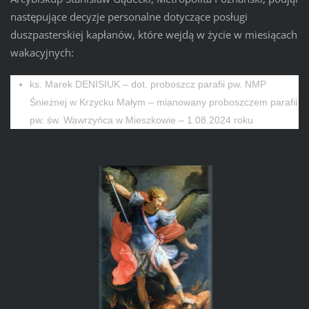
następujące decyzje personalne dotyczące posługi
duszpasterskiej kapłanów, które wejdą w życie w miesiącach
wakacyjnych:
ks. Marek DENISIUK – dot. proboszcz parafii pw. NMP
Śnieżnej w Krzycku Małym – mianowany proboszczem parafii
pw. św. Wawrzyńca w Mieszkowie – 1.08.2024 roku